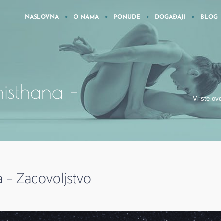
NASLOVNA
O NAMA
PONUDE
DOGAĐAJI
BLOG
histhana –
Vi ste ovd
a – Zadovoljstvo