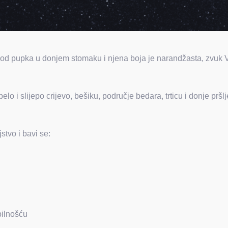
pod pupka u donjem stomaku i njena boja je narandžasta, zvuk VAM
lo i slijepo crijevo, bešiku, područje
bedara, trticu i donje prš
stvo i bavi se:
bilnošću