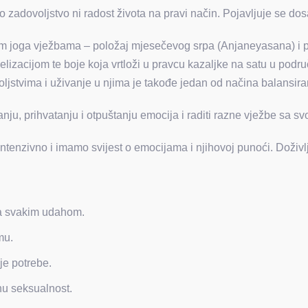
zadovoljstvo ni radost života na pravi način. Pojavljuje se dos
 joga vježbama – položaj mjesečevog srpa (Anjaneyasana) i po
lizacijom te boje koja vrtloži u pravcu kazaljke na satu u podru
ovoljstvima i uživanje u njima je takođe jedan od načina balansir
vanju, prihvatanju i otpuštanju emocija i raditi razne vježbe sa s
tenzivno i imamo svijest o emocijama i njihovoj punoći. Doživ
sa svakim udahom.
mu.
je potrebe.
u seksualnost.