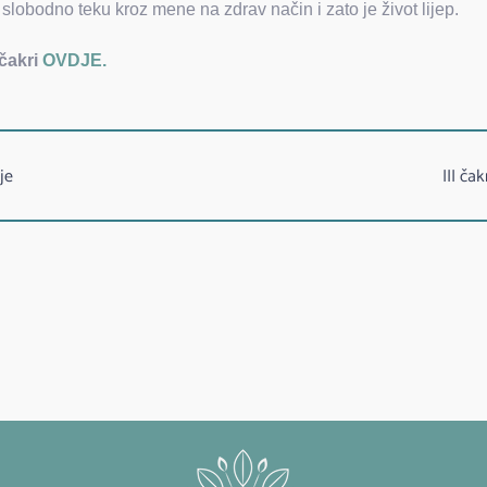
obodno teku kroz mene na zdrav način i zato je život lijep.
 čakri
OVDJE.
je
III č