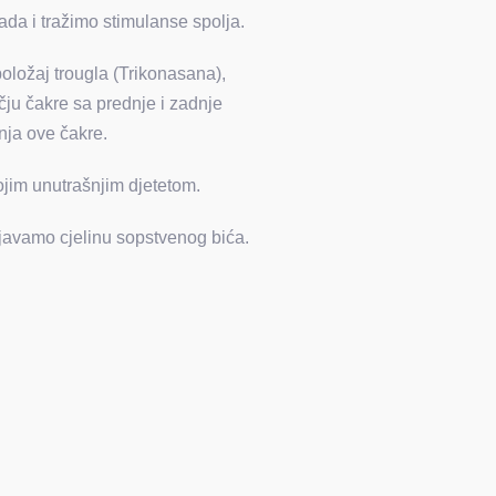
ada i tražimo stimulanse spolja.
ložaj trougla (Trikonasana),
čju čakre sa prednje i zadnje
anja ove čakre.
vojim unutrašnjim djetetom.
ljavamo cjelinu sopstvenog bića.