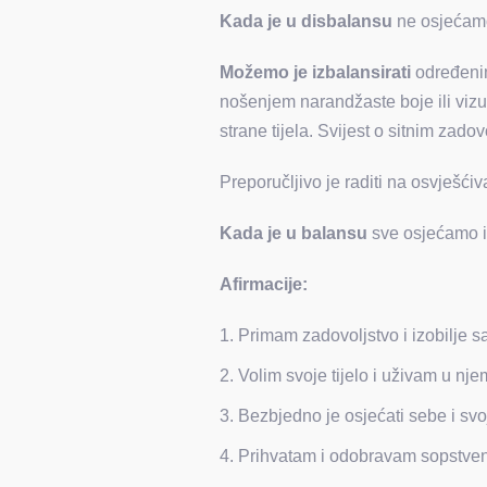
Kada je u disbalansu
ne osjećamo 
Možemo je izbalansirati
određenim
nošenjem narandžaste boje ili vizue
strane tijela. Svijest o sitnim zad
Preporučljivo je raditi na osvješći
Kada je u balansu
sve osjećamo in
Afirmacije:
Primam zadovoljstvo i izobilje 
Volim svoje tijelo i uživam u nje
Bezbjedno je osjećati sebe i svo
Prihvatam i odobravam sopstven