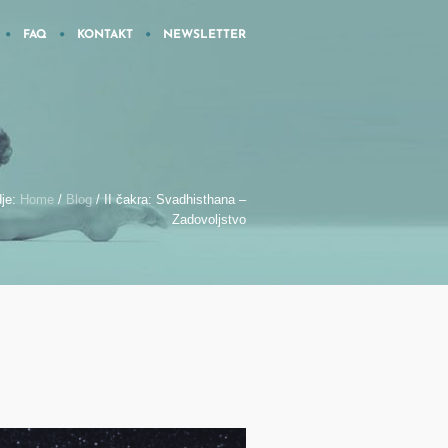
FAQ
KONTAKT
NEWSLETTER
je:
Home
/
Blog
/
II čakra: Svadhisthana –
Zadovoljstvo