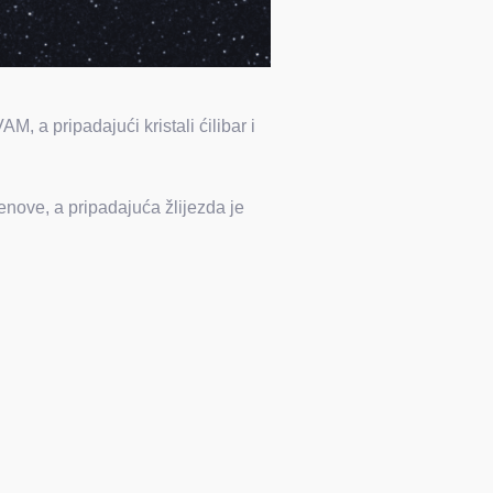
, a pripadajući kristali ćilibar i
ljenove, a pripadajuća žlijezda je