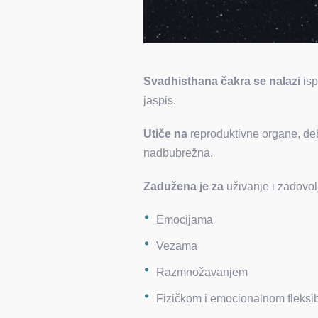
Svadhisthana čakra se nalazi
is
jaspis.
Utiče na
reproduktivne organe, debe
nadbubrežna.
Zadužena je za
uživanje i zadovolj
Emocijama
Vezama
Razmnožavanjem
Fizičkom i emocionalnom fleksi