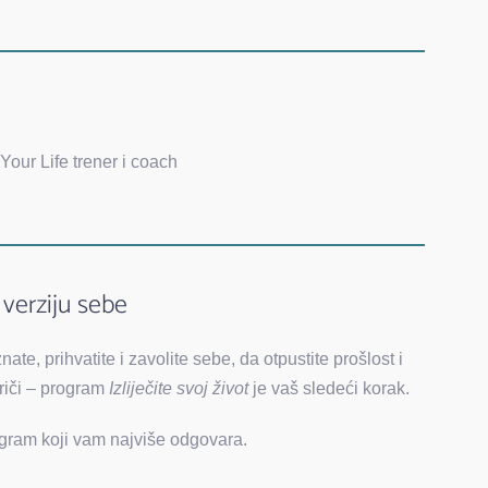
 Your Life trener i coach
u verziju sebe
te, prihvatite i zavolite sebe, da otpustite prošlost i
priči – program
Izliječite svoj život
je vaš sledeći korak.
rogram koji vam najviše odgovara.