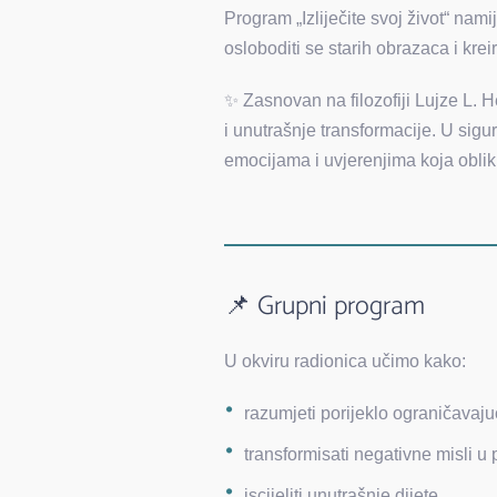
Program „Izliječite svoj život“ nami
osloboditi se starih obrazaca i krei
✨ Zasnovan na filozofiji Lujze L. H
i unutrašnje transformacije. U si
emocijama i uvjerenjima koja oblik
📌 Grupni program
U okviru radionica učimo kako:
razumjeti porijeklo ograničavaju
transformisati negativne misli u 
iscijeliti unutrašnje dijete