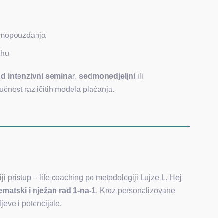
 samopouzdanja
vrhu
d intenzivni seminar
,
sedmonedjeljni
ili
ućnost različitih modela plaćanja.
niji pristup – life coaching po metodologiji Lujze L. Hej
ematski i nježan rad 1-na-1
. Kroz personalizovane
jeve i potencijale.