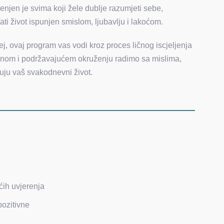
jenjen je svima koji žele dublje razumjeti sebe,
rati život ispunjen smislom, ljubavlju i lakoćom.
ej, ovaj program vas vodi kroz proces ličnog iscjeljenja
gurnom i podržavajućem okruženju radimo sa mislima,
uju vaš svakodnevni život.
ćih uvjerenja
pozitivne