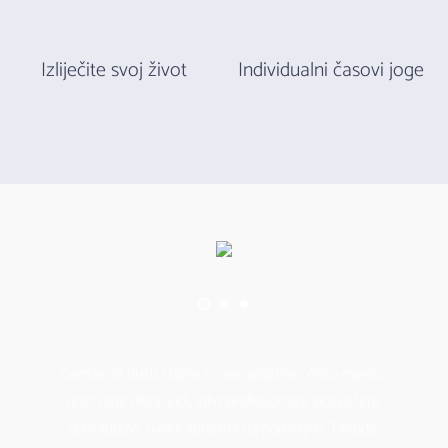
Izliječite svoj život
Individualni časovi joge
Centar za dušu i tijelo je jako prijatno i čisto mjesto,
gdje rade divni ljudi, jako profesionalni, posvećeni,
puni ljubavi, uvijek spremni da pomognu. Takođe,