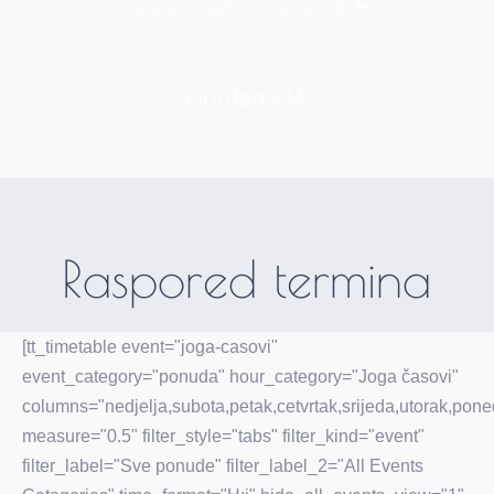
nude širok spektar rada na sebi. ❤
Gordana M.
Raspored termina
[tt_timetable event="joga-casovi"
event_category="ponuda" hour_category="Joga časovi"
columns="nedjelja,subota,petak,cetvrtak,srijeda,utorak,pone
measure="0.5" filter_style="tabs" filter_kind="event"
filter_label="Sve ponude" filter_label_2="All Events