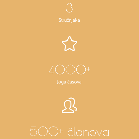
3
Stručnjaka
4000
+
Joga časova
500
+ članova