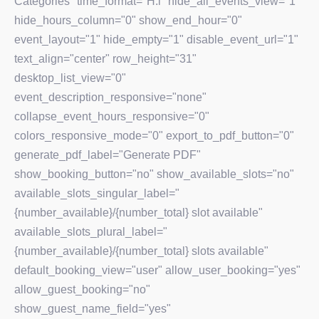
Categories" time_format="H:i" hide_all_events_view="1"
hide_hours_column="0" show_end_hour="0"
event_layout="1" hide_empty="1" disable_event_url="1"
text_align="center" row_height="31"
desktop_list_view="0"
event_description_responsive="none"
collapse_event_hours_responsive="0"
colors_responsive_mode="0" export_to_pdf_button="0"
generate_pdf_label="Generate PDF"
show_booking_button="no" show_available_slots="no"
available_slots_singular_label="
{number_available}/{number_total} slot available"
available_slots_plural_label="
{number_available}/{number_total} slots available"
default_booking_view="user" allow_user_booking="yes"
allow_guest_booking="no"
show_guest_name_field="yes"