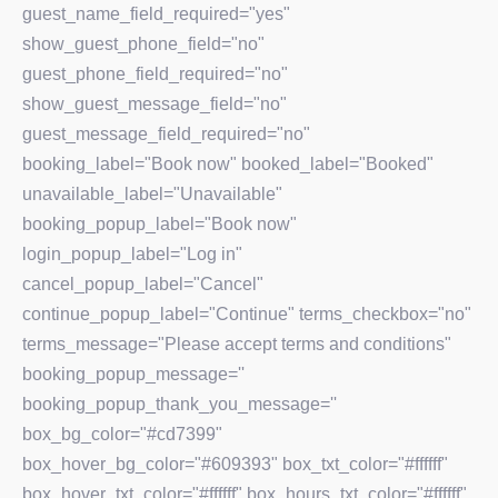
guest_name_field_required="yes"
show_guest_phone_field="no"
guest_phone_field_required="no"
show_guest_message_field="no"
guest_message_field_required="no"
booking_label="Book now" booked_label="Booked"
unavailable_label="Unavailable"
booking_popup_label="Book now"
login_popup_label="Log in"
cancel_popup_label="Cancel"
continue_popup_label="Continue" terms_checkbox="no"
terms_message="Please accept terms and conditions"
booking_popup_message=''
booking_popup_thank_you_message=''
box_bg_color="#cd7399"
box_hover_bg_color="#609393" box_txt_color="#ffffff"
box_hover_txt_color="#ffffff" box_hours_txt_color="#ffffff"